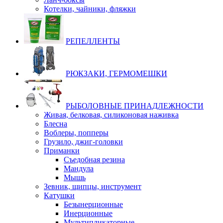
Котелки, чайники, фляжки
РЕПЕЛЛЕНТЫ
РЮКЗАКИ, ГЕРМОМЕШКИ
РЫБОЛОВНЫЕ ПРИНАДЛЕЖНОСТИ
Живая, белковая, силиконовая наживка
Блесна
Воблеры, попперы
Грузило, джиг-головки
Приманки
Съедобная резина
Мандула
Мышь
Зевник, щипцы, инструмент
Катушки
Безынерционные
Инерционные
Мультипликаторные