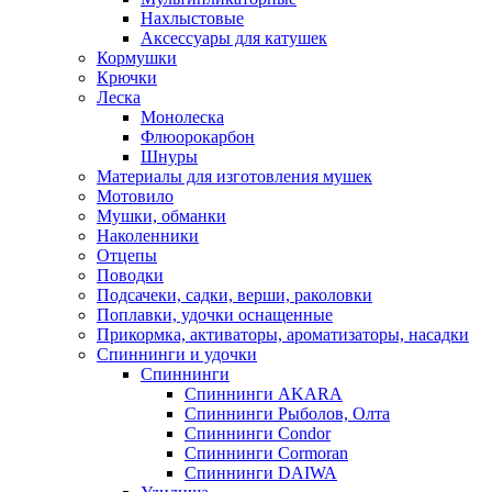
Нахлыстовые
Аксессуары для катушек
Кормушки
Крючки
Леска
Монолеска
Флюорокарбон
Шнуры
Материалы для изготовления мушек
Мотовило
Мушки, обманки
Наколенники
Отцепы
Поводки
Подсачеки, садки, верши, раколовки
Поплавки, удочки оснащенные
Прикормка, активаторы, ароматизаторы, насадки
Спиннинги и удочки
Спиннинги
Спиннинги AKARA
Спиннинги Рыболов, Олта
Спиннинги Condor
Спиннинги Cormoran
Спиннинги DAIWA