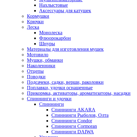
Нахлыстовые
Аксессуары для катушек
Кормушки
Крючки
Леска
Монолеска
Флюорокарбон
Шнуры
Материалы для изготовления мушек
Мотовило
Мушки, обманки
Наколенники
Отцепы
Поводки
Подсачеки, садки, верши, раколовки
Поплавки, удочки оснащенные
Прикормка, активаторы, ароматизаторы, насадки
Спиннинги и удочки
Спиннинги
Спиннинги AKARA
Спиннинги Рыболов, Олта
Спиннинги Condor
Спиннинги Cormoran
Спиннинги DAIWA