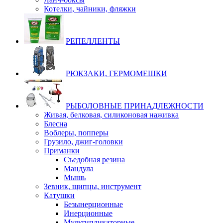
Котелки, чайники, фляжки
РЕПЕЛЛЕНТЫ
РЮКЗАКИ, ГЕРМОМЕШКИ
РЫБОЛОВНЫЕ ПРИНАДЛЕЖНОСТИ
Живая, белковая, силиконовая наживка
Блесна
Воблеры, попперы
Грузило, джиг-головки
Приманки
Съедобная резина
Мандула
Мышь
Зевник, щипцы, инструмент
Катушки
Безынерционные
Инерционные
Мультипликаторные