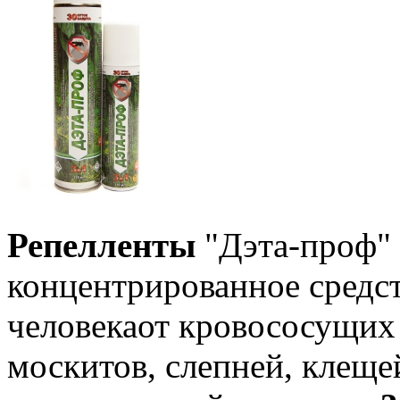
Репелленты
"Дэта-проф" 
концентрированное средс
человекаот кровососущих
москитов, слепней, клещей