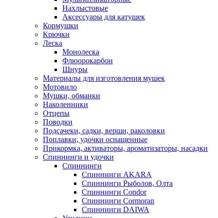
Нахлыстовые
Аксессуары для катушек
Кормушки
Крючки
Леска
Монолеска
Флюорокарбон
Шнуры
Материалы для изготовления мушек
Мотовило
Мушки, обманки
Наколенники
Отцепы
Поводки
Подсачеки, садки, верши, раколовки
Поплавки, удочки оснащенные
Прикормка, активаторы, ароматизаторы, насадки
Спиннинги и удочки
Спиннинги
Спиннинги AKARA
Спиннинги Рыболов, Олта
Спиннинги Condor
Спиннинги Cormoran
Спиннинги DAIWA