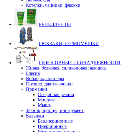
Котелки, чайники, фляжки
РЕПЕЛЛЕНТЫ
РЮКЗАКИ, ГЕРМОМЕШКИ
РЫБОЛОВНЫЕ ПРИНАДЛЕЖНОСТИ
Живая, белковая, силиконовая наживка
Блесна
Воблеры, попперы
Грузило, джиг-головки
Приманки
Съедобная резина
Мандула
Мышь
Зевник, щипцы, инструмент
Катушки
Безынерционные
Инерционные
Мультипликаторные