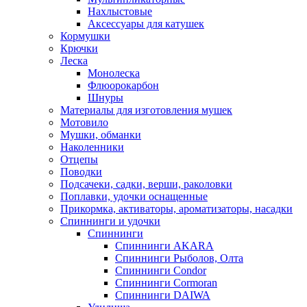
Нахлыстовые
Аксессуары для катушек
Кормушки
Крючки
Леска
Монолеска
Флюорокарбон
Шнуры
Материалы для изготовления мушек
Мотовило
Мушки, обманки
Наколенники
Отцепы
Поводки
Подсачеки, садки, верши, раколовки
Поплавки, удочки оснащенные
Прикормка, активаторы, ароматизаторы, насадки
Спиннинги и удочки
Спиннинги
Спиннинги AKARA
Спиннинги Рыболов, Олта
Спиннинги Condor
Спиннинги Cormoran
Спиннинги DAIWA