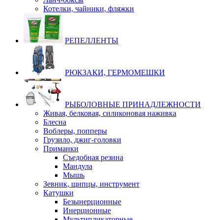
Котелки, чайники, фляжки
РЕПЕЛЛЕНТЫ
РЮКЗАКИ, ГЕРМОМЕШКИ
РЫБОЛОВНЫЕ ПРИНАДЛЕЖНОСТИ
Живая, белковая, силиконовая наживка
Блесна
Воблеры, попперы
Грузило, джиг-головки
Приманки
Съедобная резина
Мандула
Мышь
Зевник, щипцы, инструмент
Катушки
Безынерционные
Инерционные
Мультипликаторные