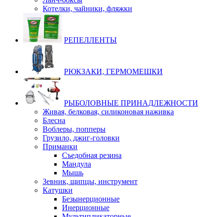
Котелки, чайники, фляжки
РЕПЕЛЛЕНТЫ
РЮКЗАКИ, ГЕРМОМЕШКИ
РЫБОЛОВНЫЕ ПРИНАДЛЕЖНОСТИ
Живая, белковая, силиконовая наживка
Блесна
Воблеры, попперы
Грузило, джиг-головки
Приманки
Съедобная резина
Мандула
Мышь
Зевник, щипцы, инструмент
Катушки
Безынерционные
Инерционные
Мультипликаторные