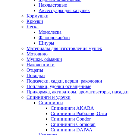
Нахлыстовые
Аксессуары для катушек
Кормушки
Крючки
Леска
Монолеска
Флюорокарбон
Шнуры
Материалы для изготовления мушек
Мотовило
Мушки, обманки
Наколенники
Отцепы
Поводки
Подсачеки, садки, верши, раколовки
Поплавки, удочки оснащенные
Прикормка, активаторы, ароматизаторы, насадки
Спиннинги и удочки
Спиннинги
Спиннинги AKARA
Спиннинги Рыболов, Олта
Спиннинги Condor
Спиннинги Cormoran
Спиннинги DAIWA